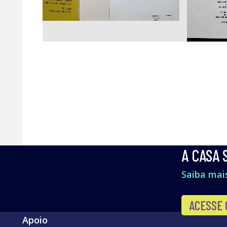
A CASA 
Saiba mais
ACESSE 
Apoio