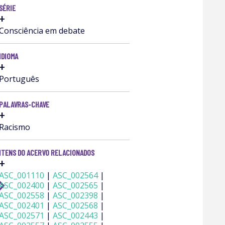
SÉRIE
+
Consciência em debate
IDIOMA
+
Português
PALAVRAS-CHAVE
+
Racismo
ITENS DO ACERVO RELACIONADOS
+
ASC_001110
|
ASC_002564
|
rward_ios
ASC_002400
|
ASC_002565
|
ASC_002558
|
ASC_002398
|
ASC_002401
|
ASC_002568
|
ASC_002571
|
ASC_002443
|