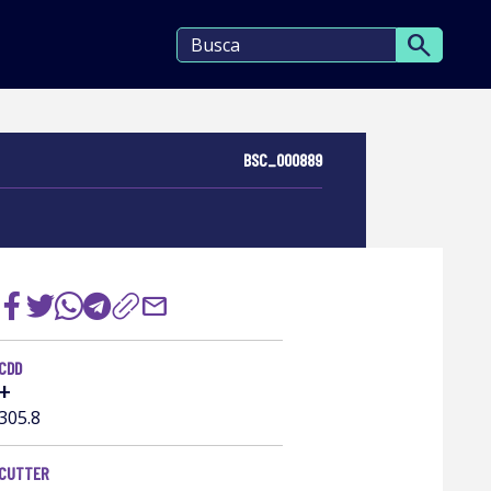
search
BSC_000889
mail
CDD
+
305.8
CUTTER