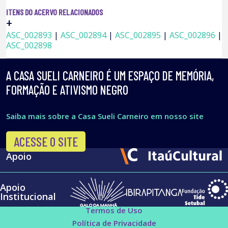
ITENS DO ACERVO RELACIONADOS
+
ASC_002893
|
ASC_002894
|
ASC_002895
|
ASC_002896
|
ASC_002898
A CASA SUELI CARNEIRO É UM ESPAÇO DE MEMÓRIA,
FORMAÇÃO E ATIVISMO NEGRO
Saiba mais sobre a Casa Sueli Carneiro em nosso site
ACESSE O SITE
Apoio
Apoio
Institucional
Termos de Uso
Política de Privacidade