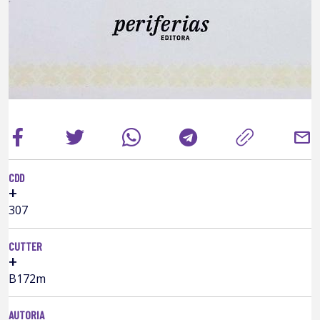
mail
CDD
+
307
CUTTER
+
B172m
AUTORIA