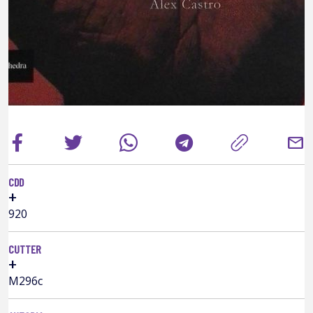
mail
CDD
+
920
CUTTER
+
M296c