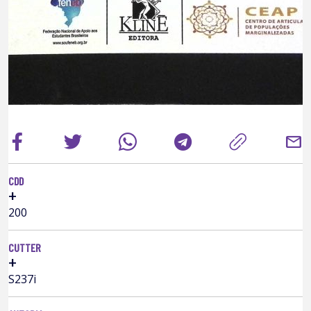
mail
CDD
+
200
CUTTER
+
S237i