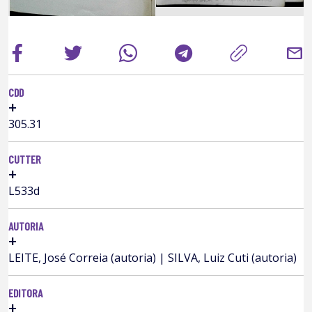
mail
CDD
+
305.31
CUTTER
+
L533d
AUTORIA
+
LEITE, José Correia (autoria) | SILVA, Luiz Cuti (autoria)
EDITORA
+