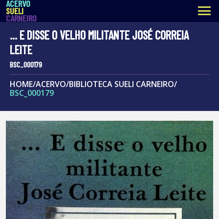
ACERVO
menu
SUELI
CARNEIRO
... E DISSE O VELHO MILITANTE JOSÉ CORREIA
LEITE
BSC_000179
HOME
/
ACERVO
/
BIBLIOTECA SUELI CARNEIRO
/
BSC_000179