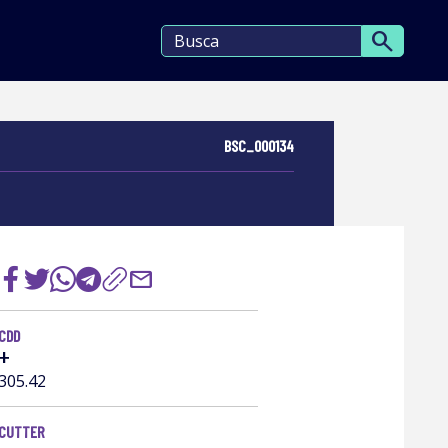
search
BSC_000134
mail
CDD
+
305.42
CUTTER