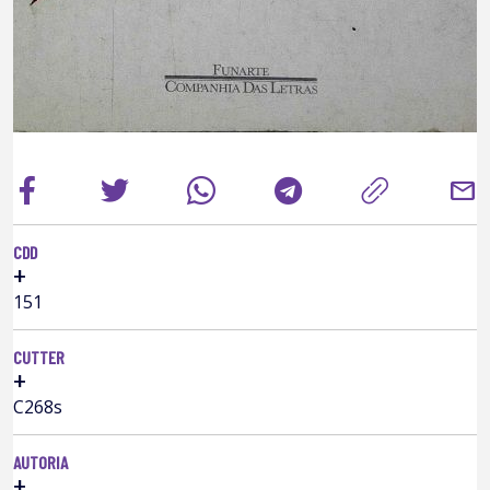
mail
CDD
+
151
CUTTER
+
C268s
AUTORIA
+