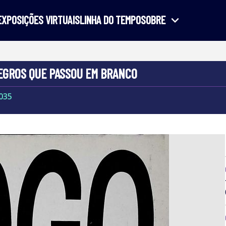
expand_more
EXPOSIÇÕES VIRTUAIS
LINHA DO TEMPO
SOBRE
NEGROS QUE PASSOU EM BRANCO
035