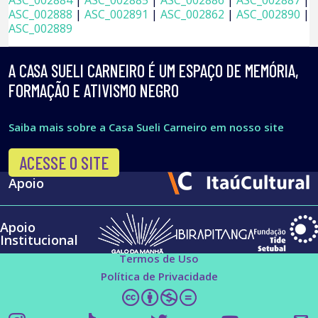
ASC_002884
|
ASC_002885
|
ASC_002886
|
ASC_002887
|
ASC_002888
|
ASC_002891
|
ASC_002862
|
ASC_002890
|
ASC_002889
A CASA SUELI CARNEIRO É UM ESPAÇO DE MEMÓRIA,
FORMAÇÃO E ATIVISMO NEGRO
Saiba mais sobre a Casa Sueli Carneiro em nosso site
ACESSE O SITE
Apoio
Apoio
Institucional
Termos de Uso
Política de Privacidade