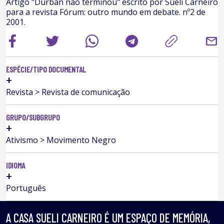
Artigo "Durban não terminou" escrito por Sueli Carneiro
para a revista Fórum: outro mundo em debate. nº2 de
2001.
mail
ESPÉCIE/TIPO DOCUMENTAL
+
Revista > Revista de comunicação
GRUPO/SUBGRUPO
+
Ativismo > Movimento Negro
IDIOMA
+
Português
A CASA SUELI CARNEIRO É UM ESPAÇO DE MEMÓRIA,